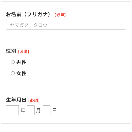
お名前（フリガナ）
[必須]
性別
[必須]
男性
女性
生年月日
[必須]
年
月
日